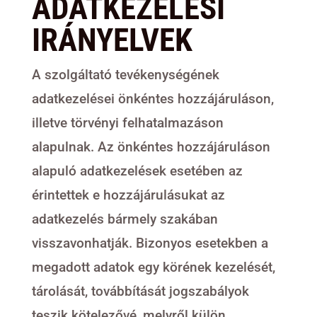
ADATKEZELÉSI
IRÁNYELVEK
A szolgáltató tevékenységének
adatkezelései önkéntes hozzájáruláson,
illetve törvényi felhatalmazáson
alapulnak. Az önkéntes hozzájáruláson
alapuló adatkezelések esetében az
érintettek e hozzájárulásukat az
adatkezelés bármely szakában
visszavonhatják. Bizonyos esetekben a
megadott adatok egy körének kezelését,
tárolását, továbbítását jogszabályok
teszik kötelezővé, melyről külön