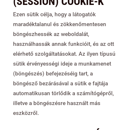
(SESSION) COOKIE-K
Ezen sütik célja, hogy a látogatók
maradéktalanul és zökkenőmentesen
böngészhessék az weboldalát,
használhassák annak funkcióit, és az ott
elérhető szolgáltatásokat. Az ilyen típusú
sütik érvényességi ideje a munkamenet
(böngészés) befejezéséig tart, a
böngésző bezárásával a sütik e fajtája
automatikusan törlődik a számítógépről,
illetve a böngészésre használt más
eszközről.