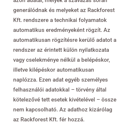
azon adatai, melyek a szavazás során
generálódnak és melyeket az Rackforest
Kft. rendszere a technikai folyamatok
automatikus eredményeként rögzít. Az
automatikusan rögzítésre kerülő adatot a
rendszer az érintett külön nyilatkozata
vagy cselekménye nélkül a belépéskor,
illetve kilépéskor automatikusan
naplózza. Ezen adat egyéb személyes
felhasználói adatokkal – törvény által
kötelezővé tett esetek kivételével – össze
nem kapcsolható. Az adathoz kizárólag
az Rackforest Kft. fér hozzá.