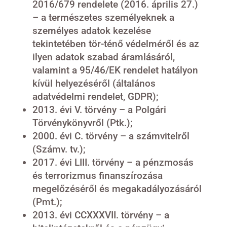
2016/679 rendelete (2016. április 27.)
– a természetes személyeknek a
személyes adatok kezelése
tekintetében tör-ténő védelméről és az
ilyen adatok szabad áramlásáról,
valamint a 95/46/EK rendelet hatályon
kívül helyezéséről (általános
adatvédelmi rendelet, GDPR);
2013. évi V. törvény – a Polgári
Törvénykönyvről (Ptk.);
2000. évi C. törvény – a számvitelről
(Számv. tv.);
2017. évi LIII. törvény – a pénzmosás
és terrorizmus finanszírozása
megelőzéséről és megakadályozásáról
(Pmt.);
2013. évi CCXXXVII. törvény – a