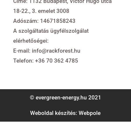
Címe: 1132 Budapest, Victor Hugo utca
18-22., 3. emelet 3008
Adószám: 14671858243
A szolgáltatás ügyfélszolgálat
elérhetőségei:
E-mail: info@rackforest.hu
Telefon: +36 70 362 4785
© evergreen-energy.hu 2021
Weboldal készítés: Webpole